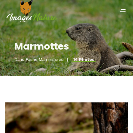
Marmottes
Dans
Faune
,
Mammifères
14 Photos